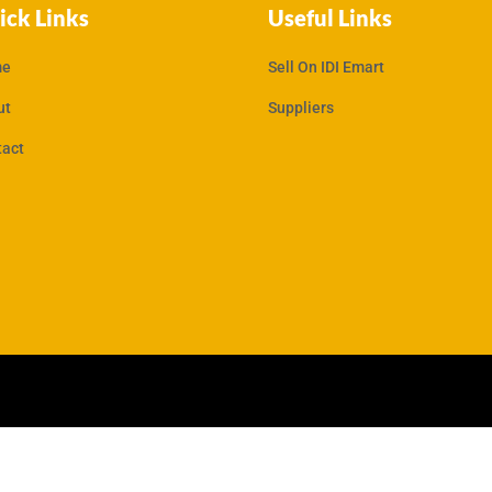
ick Links
Useful Links
e
Sell On IDI Emart
ut
Suppliers
tact