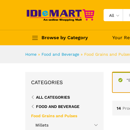
All
Browse by Category
Your Re
Home
»
Food and Beverage
»
Food Grains and Pulse
“
CATEGORIES
ALL CATEGORIES
FOOD AND BEVERAGE
14
Pro
Food Grains and Pulses
Millets