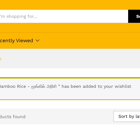
S
cently Viewed
s
Bamboo Rice - மூங்கில் அரிசி ” has been added to your wishlist
Sort by la
ducts found