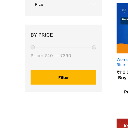
Rice
BY PRICE
Price:
₹40
—
₹390
Women
Rice –
₹
110.
Buy
Filter
₹
110.
P