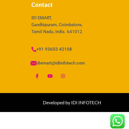
Contact
IDI EMART,
Gandhipuram, Coimbatore,
Tamil Nadu, India. 641012
+91 93603 42108
idiemart@idiinfotech.com
Developed by IDI INFOTECH