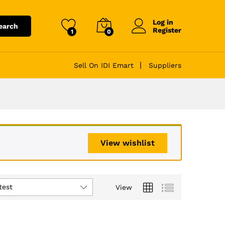
Log in
earch
Register
1
0
Sell On IDI Emart
Suppliers
View wishlist
test
View