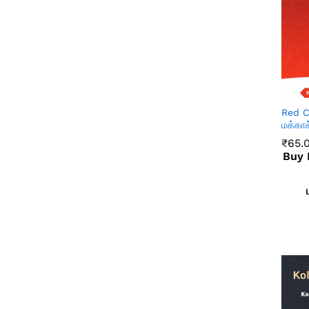
Red Co
மக்கா
₹
65.
Buy R
₹
65.