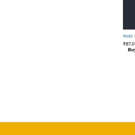
Kodo 
₹
87.
Bu
₹
87.