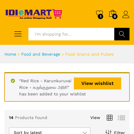
1
0
Search
Home
»
Food and Beverage
»
Food Grains and Pulses
“Red Rice - Karunkuruvai
View wishlist
Rice - கருங்குறுவை அரிசி”
has been added to your wishlist
14
Products found
View
Sort by latest
Filter